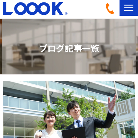
LOOOKとは
活用イメージ
ブログ記事一覧
導入事例一覧
導入フロー
機材ラインナップ
ブログ記事一覧
よくあるご質問
お問い合わせ