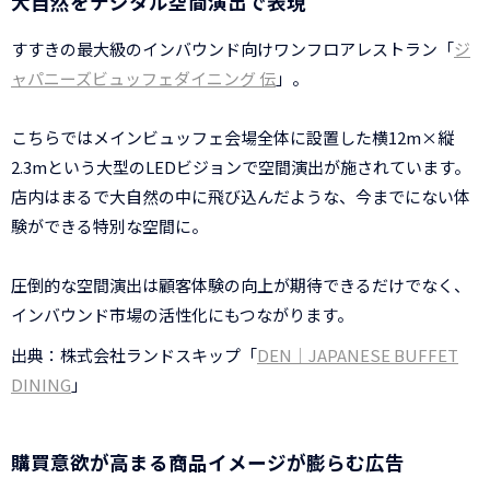
大自然をデジタル空間演出で表現
すすきの最大級のインバウンド向けワンフロアレストラン「
ジ
ャパニーズビュッフェダイニング 伝
」。
こちらではメインビュッフェ会場全体に設置した横12m×縦
2.3mという大型のLEDビジョンで空間演出が施されています。
店内はまるで大自然の中に飛び込んだような、今までにない体
験ができる特別な空間に。
圧倒的な空間演出は顧客体験の向上が期待できるだけでなく、
インバウンド市場の活性化にもつながります。
出典：株式会社ランドスキップ「
DEN｜JAPANESE BUFFET
DINING
」
購買意欲が高まる商品イメージが膨らむ広告