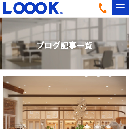
LOOOKとは
活用イメージ
ブログ記事一覧
導入事例一覧
導入フロー
機材ラインナップ
ブログ記事一覧
よくあるご質問
お問い合わせ