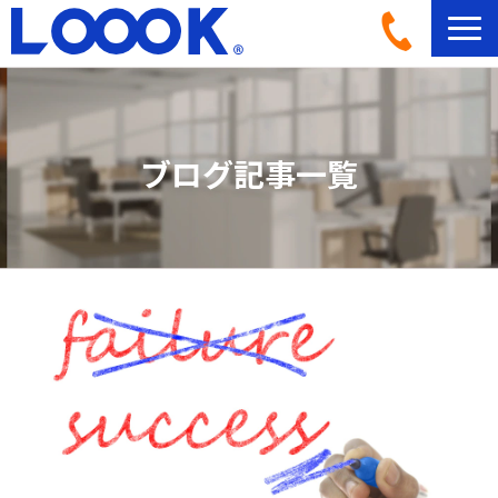
LOOOKとは
活用イメージ
ブログ記事一覧
導入事例一覧
導入フロー
機材ラインナップ
ブログ記事一覧
よくあるご質問
お問い合わせ