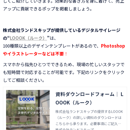
しくご紹介していきます。効果的な書き方を身に着けて、売上
アップに貢献できるポップを掲載しましょう。
株式会社ランドスキップが提供しているデジタルサイレージ
の“
LOOOK（ルーク）
”
は、
100種類以上のデザインテンプレートがあるので、
Photoshop
やイラストレーターなどは不要
！
スマホから指先ひとつでできるため、現場の忙しいスタッフで
も短時間で対応することが可能です。下記のリンクをクリック
してご相談ください。
資料ダウンロードフォーム｜ L
OOOK（ルーク）
株式会社ランドスキップの提供するLOOOK
（ルーク）の詳しい資料のダウンロードは
こちらから承ります。必要事項にご記入の
うえ送信ボタンを押してください。電子メ
株式会社ランドスキップ