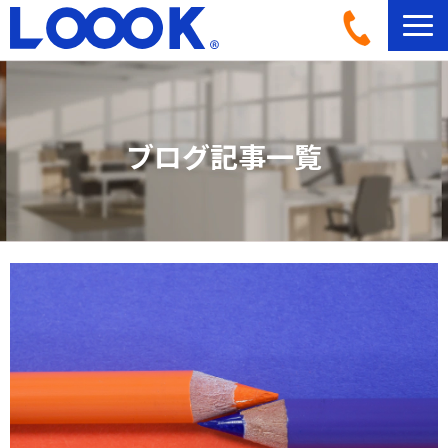
LOOOKとは
活用イメージ
ブログ記事一覧
導入事例一覧
導入フロー
機材ラインナップ
ブログ記事一覧
よくあるご質問
お問い合わせ