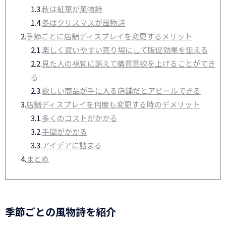
1.3.
秋は紅葉が風物詩
1.4.
冬はクリスマスが風物詩
2.
季節ごとに店舗ディスプレイを変更するメリット
2.1.
楽しく買いやすい売り場にして販促効果を狙える
2.2.
見た人の視覚に訴えて購買意欲を上げることができ
る
2.3.
欲しい商品が手に入る店舗だとアピールできる
3.
店舗ディスプレイを何度も変更する時のデメリット
3.1.
多くのコストがかかる
3.2.
手間がかかる
3.3.
アイデアに詰まる
4.
まとめ
季節ごとの風物詩を紹介