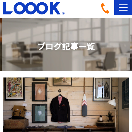
LOOOKとは
活用イメージ
ブログ記事一覧
導入事例一覧
導入フロー
機材ラインナップ
ブログ記事一覧
よくあるご質問
お問い合わせ