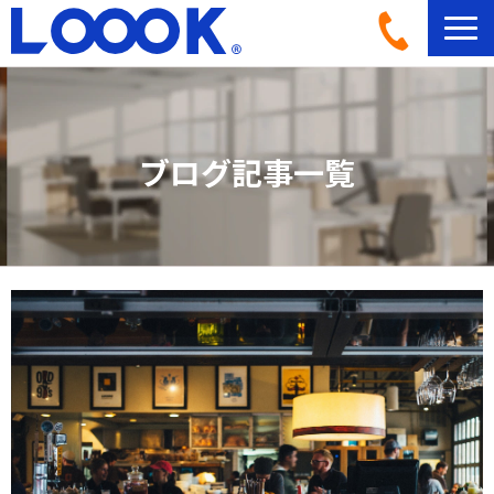
LOOOKとは
活用イメージ
ブログ記事一覧
導入事例一覧
導入フロー
機材ラインナップ
ブログ記事一覧
よくあるご質問
お問い合わせ