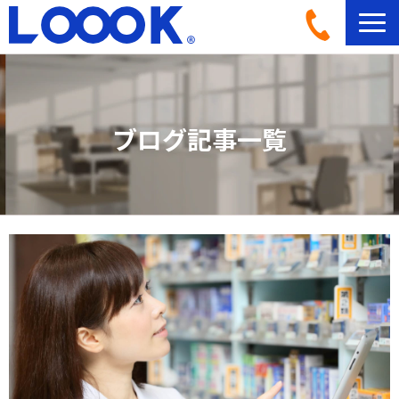
LOOOKとは
活用イメージ
ブログ記事一覧
導入事例一覧
導入フロー
機材ラインナップ
ブログ記事一覧
よくあるご質問
お問い合わせ