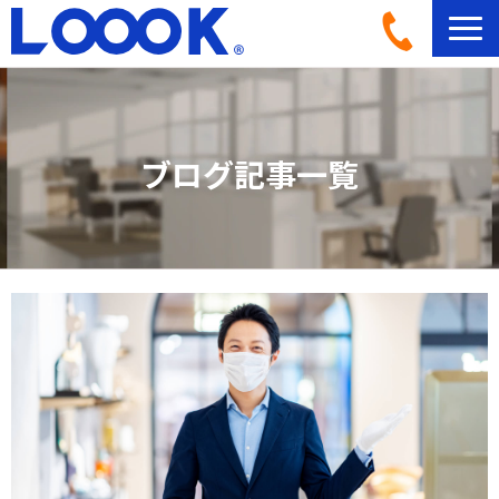
LOOOKとは
活用イメージ
ブログ記事一覧
導入事例一覧
導入フロー
機材ラインナップ
ブログ記事一覧
よくあるご質問
お問い合わせ