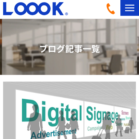
LOOOKとは
活用イメージ
ブログ記事一覧
導入事例一覧
導入フロー
機材ラインナップ
ブログ記事一覧
よくあるご質問
お問い合わせ